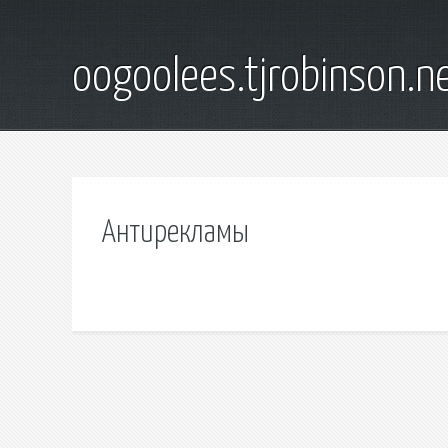
oogoolees.tjrobinson.n
Антирекламы