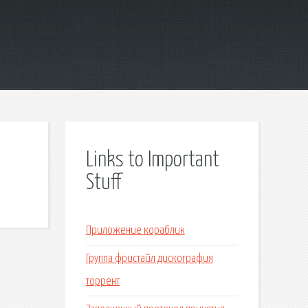
Links to Important
Stuff
Приложение кораблик
Группа фристайл дискография
торрент