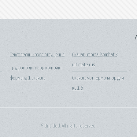
A
Текст песни козел отпущения
Скачать mortal kombat 3
ultimate rus
Трудовой договор контракт
форма тд 1 скачать
Скачать чит терминатор для
кс 1 6
© Untitled. All rights reserved.