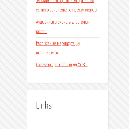
Заполненный протокол принятия
устного заявления о преступлении
Аудиокниги скачать властелин
колец
Расписание маршрута 59
нижнекамск
Схема подключения дд 008 в
Links