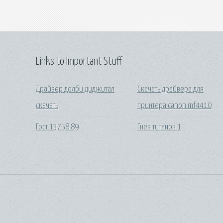
Links to Important Stuff
Драйвер долби диджитал
Скачать драйвера для
скачать
принтера canon mf4410
Гост 13758 89
Гнев титанов 1