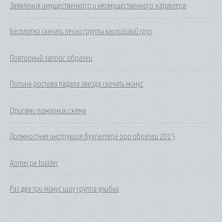
Заявления имущественного и неимущественного характера
Бесплатно скачать песни группы каспийский груз
Повторный запрос образец
Полина ростова падала звезда скачать минус
Оригами пожарник схема
Должностная инструкция бухгалтера ооо образец 2015
Aomei pe builder
Раз два три минус шоу группа улыбка