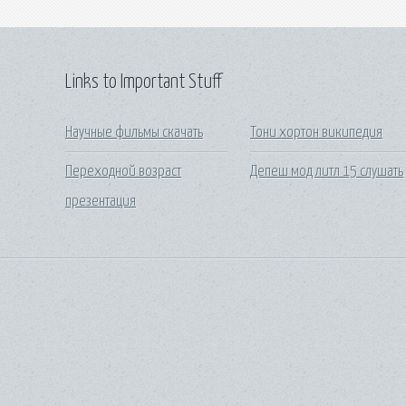
Links to Important Stuff
Научные фильмы скачать
Тони хортон википедия
Переходной возраст
Депеш мод литл 15 слушать
презентация