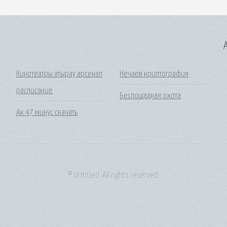
A
Кинотеатры атырау арсенал
Нечаев криптография
расписание
Беспощадная охота
Ак 47 минус скачать
© Untitled. All rights reserved.