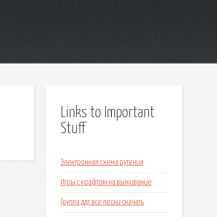
Links to Important
Stuff
Электронная схема рутения
Игры с крафтом на выживание
Группа ддт все песни скачать