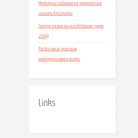
Методика зайцева по математике
скачать бесплатно
Гарпун резня на китобойном судне
2009
Расписание поездов
малоярославец питер
Links