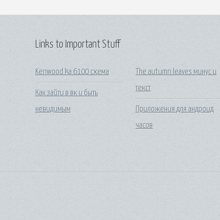
Links to Important Stuff
Kenwood ka 6100 схема
The autumn leaves минус и
текст
Как зайти в вк и быть
невидимым
Приложения для андроид
часов