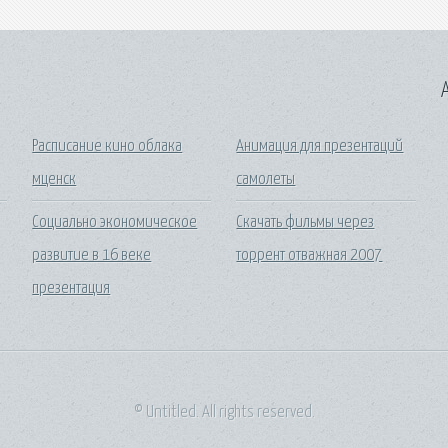
A
Расписание кино облака
Анимация для презентаций
мценск
самолеты
Социально экономическое
Скачать фильмы через
развитие в 16 веке
торрент отважная 2007
презентация
© Untitled. All rights reserved.