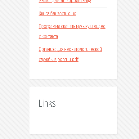
Майкл флетли король танца
Книга близость ошо
Программа скачать музыку и видео
с контакта
Организация неонатологической
службы в россии pdf
Links