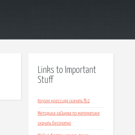
Links to Important
Stuff
Коуэлл крессида скачать fb2
Методика зайцева по математике
скачать бесплатно