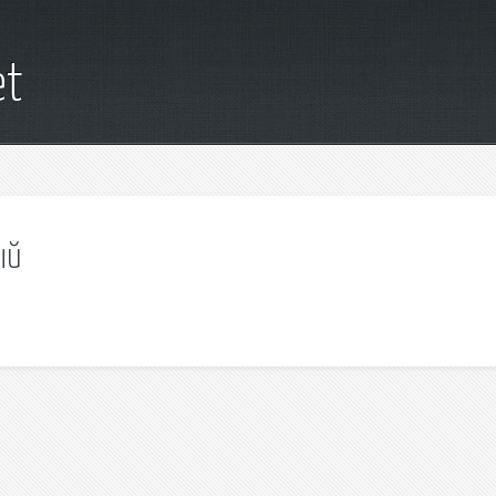
et
ый